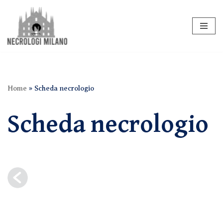
Vai
al
contenuto
Home
»
Scheda necrologio
Scheda necrologio