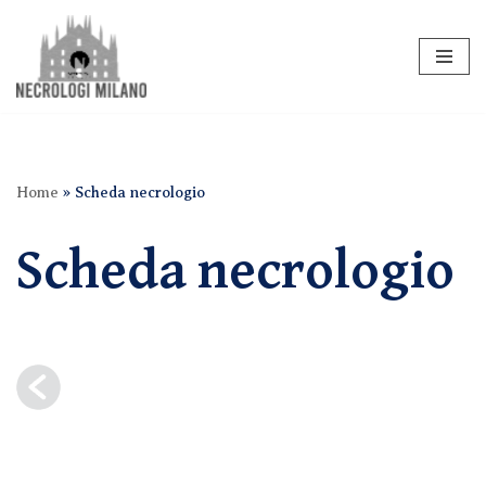
Vai
al
contenuto
Home
»
Scheda necrologio
Scheda necrologio