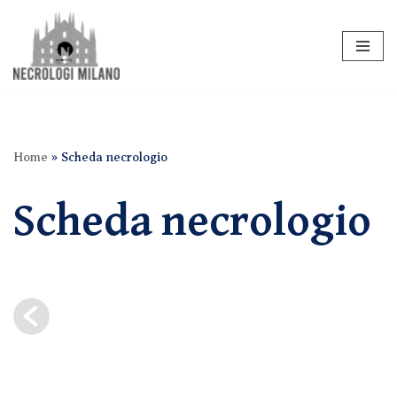
Vai
al
contenuto
Home
»
Scheda necrologio
Scheda necrologio