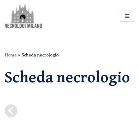
Vai
al
contenuto
Home
»
Scheda necrologio
Scheda necrologio