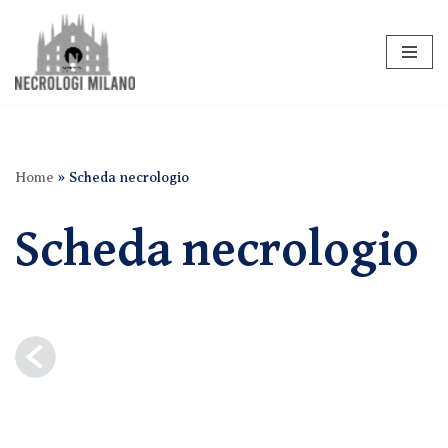
Vai
al
contenuto
Home
»
Scheda necrologio
Scheda necrologio