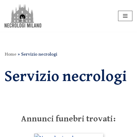
Vai
al
contenuto
Home
»
Servizio necrologi
Servizio necrologi
Annunci funebri trovati: